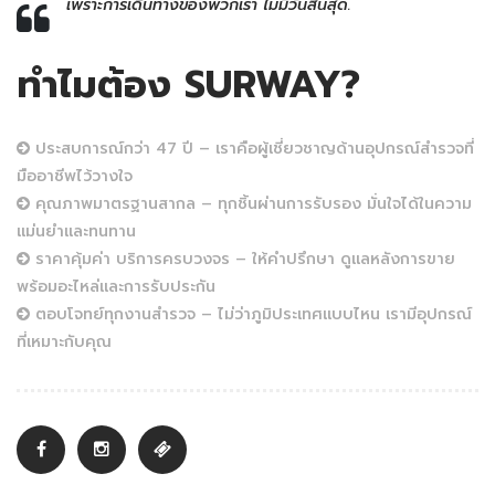
เพราะการเดินทางของพวกเรา ไม่มีวันสิ้นสุด.
ทำไมต้อง SURWAY?
ประสบการณ์กว่า 47 ปี – เราคือผู้เชี่ยวชาญด้านอุปกรณ์สำรวจที่
มืออาชีพไว้วางใจ
คุณภาพมาตรฐานสากล – ทุกชิ้นผ่านการรับรอง มั่นใจได้ในความ
แม่นยำและทนทาน
ราคาคุ้มค่า บริการครบวงจร – ให้คำปรึกษา ดูแลหลังการขาย
พร้อมอะไหล่และการรับประกัน
ตอบโจทย์ทุกงานสำรวจ – ไม่ว่าภูมิประเทศแบบไหน เรามีอุปกรณ์
ที่เหมาะกับคุณ