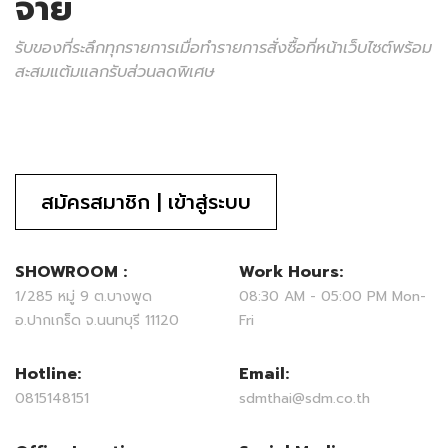
จ่าย
รับของที่ระลึกทุกรายการเมื่อทำรายการสั่งซื้อที่หน้าเว็บไซต์พร้อม
สะสมแต้มแลกรับส่วนลดพิเศษ
สมัครสมาชิก | เข้าสู่ระบบ
SHOWROOM :
Work Hours:
1/285 หมู่ 9 ต.บางพูด
08:30 AM - 05:00 PM Mon-
อ.ปากเกร็ด จ.นนทบุรี 11120
Fri
Hotline:
Email:
0815148151
sdmthai@sdm.co.th