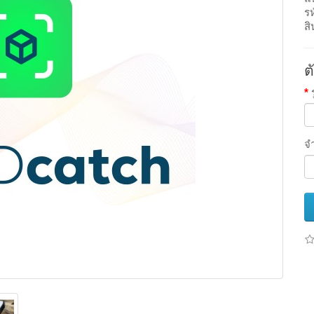
รห
สิ
ต
จ