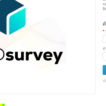
รห
สิ
ต
จ