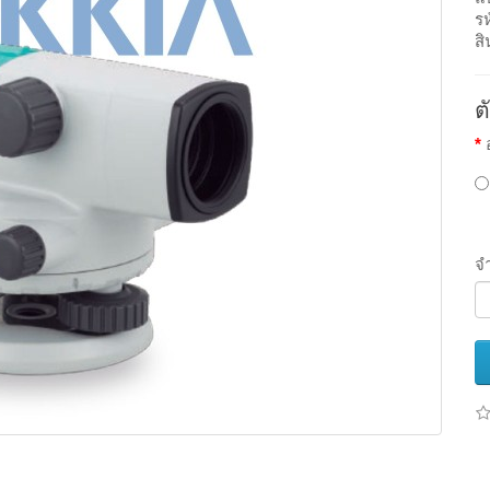
ร
สิ
ต
จ